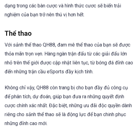
dạng trong các bàn cược và hình thức cươc sẽ biến trải
nghiệm của bạn trở nên thú vị hơn hết.
Thể thao
Với sảnh thể thao QH88, đam mê thể thao của bạn sẽ được
thỏa mãn trọn vẹn. Hàng ngàn trận đấu từ các giải đấu lớn
nhỏ trên thế giới được cập nhật liên tục, từ bóng đá đỉnh cao
đến những trận cầu eSports đầy kịch tính.
Không chỉ vậy, QH88 còn trang bị cho bạn đầy đủ công cụ
để phân tích, dự đoán, giúp bạn đưa ra những quyết định
cược chính xác nhất. Đặc biệt, những ưu đãi độc quyền dành
riêng cho sảnh thể thao sẽ là động lực để bạn chinh phục
những đỉnh cao mới.