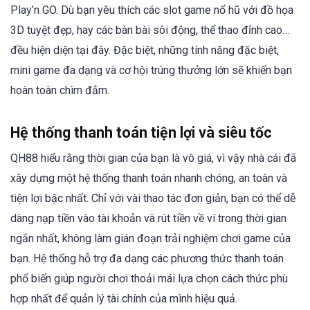
Play’n GO. Dù bạn yêu thích các slot game nổ hũ với đồ họa
3D tuyệt đẹp, hay các bàn bài sôi động, thể thao đỉnh cao…
đều hiện diện tại đây. Đặc biệt, những tính năng đặc biệt,
mini game đa dạng và cơ hội trúng thưởng lớn sẽ khiến bạn
hoàn toàn chìm đắm.
Hệ thống thanh toán tiện lợi và siêu tốc
QH88 hiểu rằng thời gian của bạn là vô giá, vì vậy nhà cái đã
xây dựng một hệ thống thanh toán nhanh chóng, an toàn và
tiện lợi bậc nhất. Chỉ với vài thao tác đơn giản, bạn có thể dễ
dàng nạp tiền vào tài khoản và rút tiền về ví trong thời gian
ngắn nhất, không làm gián đoạn trải nghiệm chơi game của
bạn. Hệ thống hỗ trợ đa dạng các phương thức thanh toán
phổ biến giúp người chơi thoải mái lựa chọn cách thức phù
hợp nhất để quản lý tài chính của mình hiệu quả.