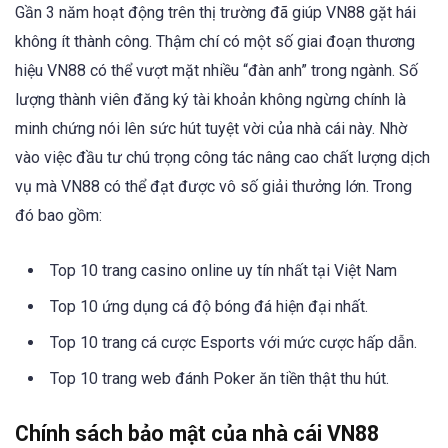
Gần 3 năm hoạt động trên thị trường đã giúp VN88 gặt hái
không ít thành công. Thậm chí có một số giai đoạn thương
hiệu VN88 có thể vượt mặt nhiều “đàn anh” trong ngành. Số
lượng thành viên đăng ký tài khoản không ngừng chính là
minh chứng nói lên sức hút tuyệt vời của nhà cái này. Nhờ
vào việc đầu tư chú trọng công tác nâng cao chất lượng dịch
vụ mà VN88 có thể đạt được vô số giải thưởng lớn. Trong
đó bao gồm:
Top 10 trang casino online uy tín nhất tại Việt Nam
Top 10 ứng dụng cá độ bóng đá hiện đại nhất.
Top 10 trang cá cược Esports với mức cược hấp dẫn.
Top 10 trang web đánh Poker ăn tiền thật thu hút.
Chính sách bảo mật của nhà cái VN88