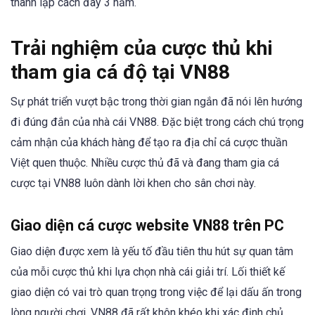
thành lập cách đây 3 năm.
Trải nghiệm của cược thủ khi
tham gia cá độ tại VN88
Sự phát triển vượt bậc trong thời gian ngắn đã nói lên hướng
đi đúng đắn của nhà cái VN88. Đặc biệt trong cách chú trọng
cảm nhận của khách hàng để tạo ra địa chỉ cá cược thuần
Việt quen thuộc. Nhiều cược thủ đã và đang tham gia cá
cược tại VN88 luôn dành lời khen cho sân chơi này.
Giao diện cá cược website VN88 trên PC
Giao diện được xem là yếu tố đầu tiên thu hút sự quan tâm
của mỗi cược thủ khi lựa chọn nhà cái giải trí. Lối thiết kế
giao diện có vai trò quan trọng trong việc để lại dấu ấn trong
lòng người chơi. VN88 đã rất khôn khéo khi xác định chủ