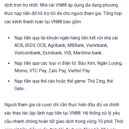
dịch trơn tru nhất. Nhà cái VN88 áp dụng đa dạng phương
thức nạp tiền để hỗ trợ tối đa cho người tham gia. Tổng hợp
các kênh thanh toán tại VN88 bao gồm:
Nạp tiền qua tài khoản ngân hàng liên kết với nhà cái:
ACB, BIDV, OCB, Agribank, MBBank, Vietinbank,
Vietcombank, Eximbank, VIB, Maritime bank…
Nạp tiền qua các loại ví điện tử: Bảo Kim, Ngân Lượng,
Momo, VTC Pay, Zalo Pay, Viettel Pay.
Nạp tiền qua thẻ cào hoặc thẻ game: Thẻ Zing, thẻ
Gate…
Người tham gia cá cược chỉ cần thực hiện đầy đủ và chính
xác thao tác lập lệnh nạp tiền tại VN88. Hệ thống xử lý yêu
cầu nhanh chóng hoàn tất giao dịch trong vòng 10 phút. Thời