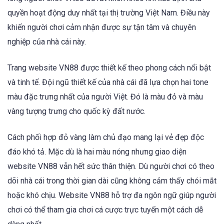
quyền hoạt động duy nhất tại thị trường Việt Nam. Điều này
khiến người chơi cảm nhận được sự tận tâm và chuyên
nghiệp của nhà cái này.
Trang website VN88 được thiết kế theo phong cách nổi bật
và tinh tế. Đội ngũ thiết kế của nhà cái đã lựa chọn hai tone
màu đặc trưng nhất của người Việt. Đó là màu đỏ và màu
vàng tượng trưng cho quốc kỳ đất nước.
Cách phối hợp đỏ vàng làm chủ đạo mang lại vẻ đẹp độc
đáo khó tả. Mặc dù là hai màu nóng nhưng giao diện
website VN88 vẫn hết sức thân thiện. Dù người chơi có theo
dõi nhà cái trong thời gian dài cũng không cảm thấy chói mắt
hoặc khó chịu. Website VN88 hỗ trợ đa ngôn ngữ giúp người
chơi có thể tham gia chơi cá cược trực tuyến một cách dễ