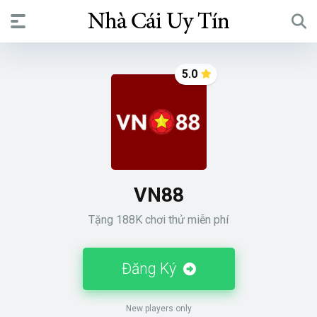
5.0
VN88
Tặng 188K chơi thử miễn phí
Đăng Ký
New players only