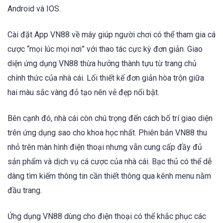
Android và IOS.
Cài đặt App VN88 về máy giúp người chơi có thể tham gia cá
cược “mọi lúc mọi nơi” với thao tác cực kỳ đơn giản. Giao
diện ứng dụng VN88 thừa hưởng thành tựu từ trang chủ
chính thức của nhà cái. Lối thiết kế đơn giản hòa trộn giữa
hai màu sắc vàng đỏ tạo nên vẻ đẹp nổi bật.
Bên cạnh đó, nhà cái còn chú trọng đến cách bố trí giao diện
trên ứng dụng sao cho khoa học nhất. Phiên bản VN88 thu
nhỏ trên màn hình điện thoại nhưng vẫn cung cấp đầy đủ
sản phẩm và dịch vụ cá cược của nhà cái. Bạc thủ có thể dễ
dàng tìm kiếm thông tin cần thiết thông qua kênh menu nằm
đầu trang.
Ứng dụng VN88 dùng cho điện thoại có thể khắc phục các