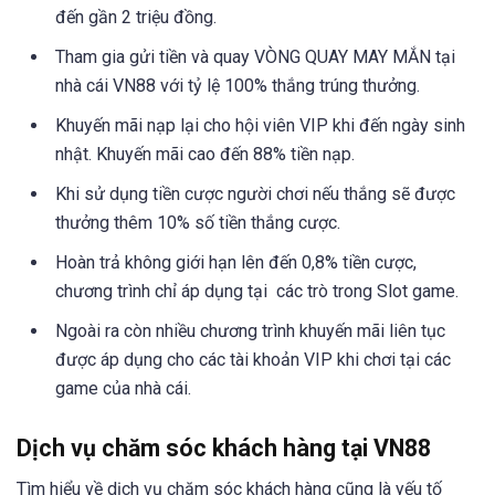
đến gần 2 triệu đồng.
Tham gia gửi tiền và quay VÒNG QUAY MAY MẮN tại
nhà cái VN88 với tỷ lệ 100% thắng trúng thưởng.
Khuyến mãi nạp lại cho hội viên VIP khi đến ngày sinh
nhật. Khuyến mãi cao đến 88% tiền nạp.
Khi sử dụng tiền cược người chơi nếu thắng sẽ được
thưởng thêm 10% số tiền thắng cược.
Hoàn trả không giới hạn lên đến 0,8% tiền cược,
chương trình chỉ áp dụng tại các trò trong Slot game.
Ngoài ra còn nhiều chương trình khuyến mãi liên tục
được áp dụng cho các tài khoản VIP khi chơi tại các
game của nhà cái.
Dịch vụ chăm sóc khách hàng tại VN88
Tìm hiểu về dịch vụ chăm sóc khách hàng cũng là yếu tố