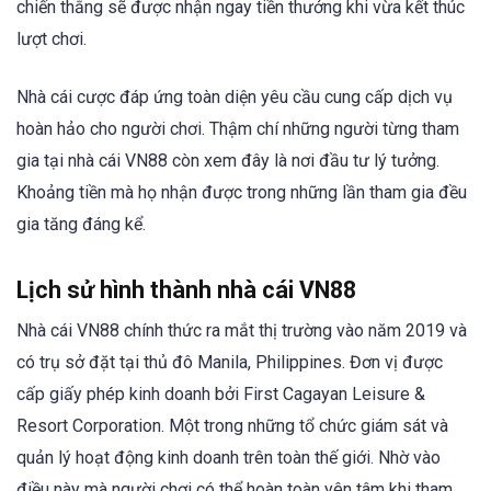
chiến thắng sẽ được nhận ngay tiền thưởng khi vừa kết thúc
lượt chơi.
Nhà cái cược đáp ứng toàn diện yêu cầu cung cấp dịch vụ
hoàn hảo cho người chơi. Thậm chí những người từng tham
gia tại nhà cái VN88 còn xem đây là nơi đầu tư lý tưởng.
Khoảng tiền mà họ nhận được trong những lần tham gia đều
gia tăng đáng kể.
Lịch sử hình thành nhà cái VN88
Nhà cái VN88 chính thức ra mắt thị trường vào năm 2019 và
có trụ sở đặt tại thủ đô Manila, Philippines. Đơn vị được
cấp giấy phép kinh doanh bởi First Cagayan Leisure &
Resort Corporation. Một trong những tổ chức giám sát và
quản lý hoạt động kinh doanh trên toàn thế giới. Nhờ vào
điều này mà người chơi có thể hoàn toàn yên tâm khi tham