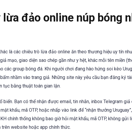
y lừa đảo online núp bóng 
hác là các chiêu trò lừa đảo online ăn theo thương hiệu uy tín nh
iả mạo, giao diện sao chép gần như y hệt, khác mỗi tên miền (t
vào các group bóng đá. Khi người chơi đang hào hứng soi kèo Uru
dễ bấm nhầm vào trang giả. Những site này yêu cầu bạn đăng ký tà
n tục bằng thuật toán gian lận.
ổ biến. Bạn có thể nhận được email, tin nhắn, inbox Telegram giả
ật khẩu, mã OTP, hoặc nhấp vào link để “nhận thưởng Uruguay”,
H chính thống không bao giờ hỏi mật khẩu, mã OTP, không gửi l
n trên website hoặc app chính thức.