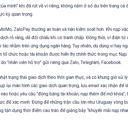
“của mình” khi đã rút về ví riêng, không nằm ở số dư trên trang cá
cực kỳ quan trọng.
 MoMo, ZaloPay thường an toàn và tiện kiểm soát hơn. Khi nạp và
ịch rõ ràng, dễ đối chiếu khi có tranh chấp. Đồng thời, ví điện tử
ao tác nhầm trên ứng dụng ngân hàng. Tuy nhiên, dù dùng ví hay ng
ên tổ chức hoặc tài khoản được hiển thị chính thức trong mục Nạp 
 do “nhân viên hỗ trợ” gửi riêng qua Zalo, Telegram, Facebook.
hật trạng thái giao dịch theo thời gian thực, và có khung giờ xử lý
hụp lại màn hình các giao dịch quan trọng, lưu email xác nhận để 
lạ nào hoặc yêu cầu “đóng băng tài khoản, nạp thêm để mở khóa”,
nh thức để xác minh. Đừng để những trận cầu lớn như Uruguay vòng 
 tận dụng thời điểm cao trào để giăng bẫy “khuyến mãi nạp nhan