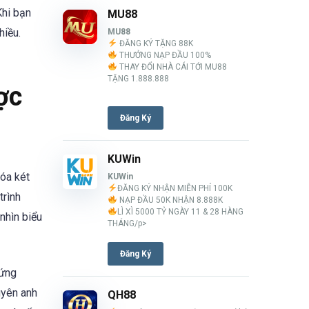
Khi bạn
MU88
hiều.
MU88
ĐĂNG KÝ TẶNG 88K
THƯỞNG NẠP ĐẦU 100%
THAY ĐỔI NHÀ CÁI TỚI MU88
TẶNG 1.888.888
ợc
Đăng Ký
KUWin
hóa két
KUWin
ĐĂNG KÝ NHẬN MIỄN PHÍ 100K
trình
NẠP ĐẦU 50K NHẬN 8.888K
LÌ XÌ 5000 TỶ NGÀY 11 & 28 HÀNG
 nhìn biểu
THÁNG/p>
Đăng Ký
 ứng
uyên anh
QH88