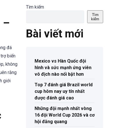
Tìm kiếm
Tìm
 –
kiếm
Bài viết mới
óng đá
trợ biến
Mexico vs Hàn Quốc đội
ép, không
hình và sức mạnh ứng viên
quên rằng
vô địch nào nổi bật hơn
h giới
Top 7 đánh giá Brazil world
cup hôm nay uy tín nhất
được đánh giá cao
Những đội mạnh nhất vòng
c
16 đội World Cup 2026 và cơ
hội đăng quang