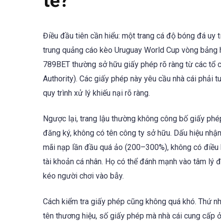
tế?
Điều đầu tiên cần hiểu: một trang cá độ bóng đá uy 
trung quảng cáo kèo Uruguay World Cup vòng bảng h
789BET thường sở hữu giấy phép rõ ràng từ các t
Authority). Các giấy phép này yêu cầu nhà cái phải t
quy trình xử lý khiếu nại rõ ràng.
Ngược lại, trang lậu thường không công bố giấy phép
đăng ký, không có tên công ty sở hữu. Dấu hiệu nhận 
mãi nạp lần đầu quá ảo (200–300%), không có điều k
tài khoản cá nhân. Họ có thể đánh mạnh vào tâm lý đ
kéo người chơi vào bẫy.
Cách kiểm tra giấy phép cũng không quá khó. Thứ n
tên thương hiệu, số giấy phép mà nhà cái cung cấp ở 