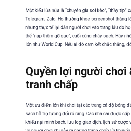
Một kiểu lừa nữa là “chuyên gia soi kèo”, “thầy tip
Telegram, Zalo. Họ thường khoe screenshot thắng lớn
nhưng thực tế lại dẫn người chơi vào trang lậu do h
thế “nạp thêm gỡ gạc”, cuối cùng cháy sạch. Hãy nhớ
lớn như World Cup. Nếu ai đó cam kết chắc thắng, đ
Quyền lợi người chơi 
tranh chấp
Một ưu điểm lớn khi chơi tại các trang cá độ bóng đ
sách hỗ trợ tương đối rõ ràng. Các nhà cái được c
khiếu nại minh bạch, lưu log giao dịch, lịch sử cược
vệ người chơi khi xảy ra những tranh chấp về khuyến