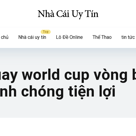
 chủ
Nhà cái uy tín
Lô Đề Online
Thể Thao
tin tứ
uay world cup vòng 
h chóng tiện lợi