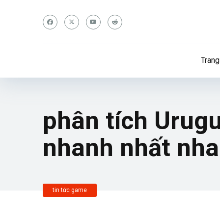
Trang
phân tích Urug
nhanh nhất nhan
tin tức game