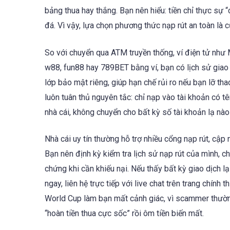
bảng thua hay thắng. Bạn nên hiểu: tiền chỉ thực sự 
đá. Vì vậy, lựa chọn phương thức nạp rút an toàn là 
So với chuyển qua ATM truyền thống, ví điện tử như
w88, fun88 hay 789BET bằng ví, bạn có lịch sử giao d
lớp bảo mật riêng, giúp hạn chế rủi ro nếu bạn lỡ th
luôn tuân thủ nguyên tắc: chỉ nạp vào tài khoản có t
nhà cái, không chuyển cho bất kỳ số tài khoản lạ nào
Nhà cái uy tín thường hỗ trợ nhiều cổng nạp rút, cập n
Bạn nên định kỳ kiểm tra lịch sử nạp rút của mình, c
chứng khi cần khiếu nại. Nếu thấy bất kỳ giao dịch 
ngay, liên hệ trực tiếp với live chat trên trang chí
World Cup làm bạn mất cảnh giác, vì scammer thường
“hoàn tiền thua cực sốc” rồi ôm tiền biến mất.