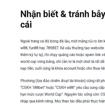
Nhận biết & tránh bẫ
cái
Ngoài trang cá độ bóng đá lậu, một mảng rủi ro lớn k
w88, fun88 hay 789BET. Kẻ xấu thường tạo website g
thêm ký tự lạ), rồi chạy quảng cáo hoặc spam link 
world cup vòng bảng, chỉ cần lơ là một chút là rất 
nạp tiền, cuối cùng là khóa account hoặc cho thua liê
Phishing (lừa đảo chiếm đoạt tài khoản) cũng rất ph
“CSKH 188bet” hoặc “CSKH w88” yêu cầu cung cấp m
hạn mức cược World Cup”. Nguyên tắc sống còn: CSK
nhập qua kênh riêng. Mọi thao tác đều phải thực hiệ