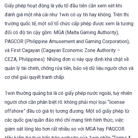
Giấy phép hoạt động là yếu tố đầu tiên cần xem xét khi
đánh giá một nhà cái như 1win có uy tín hay không. Trên thị
trường quốc tế, một số tổ chức cấp phép được xem là tương
đối có độ tin cậy gồm: MGA (Malta Gaming Authority),
PAGCOR (Philippine Amusement and Gaming Corporation),
và First Cagayan (Cagayan Economic Zone Authority –
CEZA, Philippines). Những đơn vị này quy định khá chặt về
quản lý tài chính, chống rửa tiền, bảo vệ dữ liệu người chơi và
cơ chế giải quyết tranh chấp.
1win thường quảng bá là có giấy phép nước ngoài, tuy nhiên
người chơi cần phân biệt rõ: không phải mọi loại “license
offshore” đều có giá trị tương đương. Một số giấy phép từ
các quốc gia/quần đảo nhỏ chỉ mang tính hình thức, việc
giám sát lỏng lẻo hơn rất nhiều so với MGA hay PAGCOR.
Hãy kiểm tra trực tiếp trên website của 1win phần “Terms &