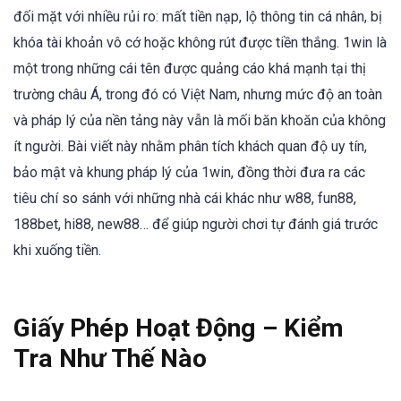
đối mặt với nhiều rủi ro: mất tiền nạp, lộ thông tin cá nhân, bị
khóa tài khoản vô cớ hoặc không rút được tiền thắng. 1win là
một trong những cái tên được quảng cáo khá mạnh tại thị
trường châu Á, trong đó có Việt Nam, nhưng mức độ an toàn
và pháp lý của nền tảng này vẫn là mối băn khoăn của không
ít người. Bài viết này nhằm phân tích khách quan độ uy tín,
bảo mật và khung pháp lý của 1win, đồng thời đưa ra các
tiêu chí so sánh với những nhà cái khác như w88, fun88,
188bet, hi88, new88… để giúp người chơi tự đánh giá trước
khi xuống tiền.
Giấy Phép Hoạt Động – Kiểm
Tra Như Thế Nào