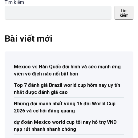
Tìm kiếm
Tìm
kiếm
Bài viết mới
Mexico vs Hàn Quốc đội hình và sức mạnh ứng
viên vô địch nào nổi bật hơn
Top 7 đánh giá Brazil world cup hôm nay uy tín
nhất được đánh giá cao
Những đội mạnh nhất vòng 16 đội World Cup
2026 và cơ hội đăng quang
dự đoán Mexico world cup tối nay hỗ trợ VND
nạp rút nhanh nhanh chóng