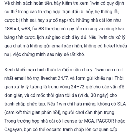
Về chính sách hoàn tiền, hãy kiểm tra xem 1win có quy định
cụ thể trong các trường hợp: trận đấu bị hủy, hệ thống lỗi,
cược bị tính sai, hay sự cố nạp/rút. Những nhà cái lớn như
188bet, w88, fun88 thường có quy tắc rõ ràng và công khai
bảng tính cược, lịch sử giao dịch đầy đủ. Nếu 1win chỉ xử lý
qua chat mà không gửi email xác nhận, không có ticket khiếu
nại, việc chứng minh sau này sẽ rất khó.
Kênh khiếu nại chính thức là điểm cần chú ý: 1win nên có ít
nhất email hỗ trợ, livechat 24/7, và form gửi khiếu nại. Thời
gian xử lý lý tưởng là trong vòng 24–72 giờ cho các vấn đề
đơn giản, và có mốc thời gian tối đa (ví dụ 30 ngày) cho
tranh chấp phức tạp. Nếu 1win chỉ hứa miệng, không có SLA
(cam kết thời gian phản hồi), người chơi cần thận trọng.
Trong trường hợp nhà cái có license từ MGA, PAGCOR hoặc
Cagayan, bạn có thể escalte tranh chấp lên cơ quan cấp