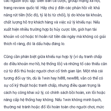
các nguồn độc lập: diễn đàn cá cược, group mạng xã hội,
trang review quốc tế. Hãy chú ý đến các phản hồi về: khả
năng rút tiền (tốc độ, tỷ lệ bị từ chối), lý do khóa tài khoản,
chất lượng hỗ trợ khách hàng và việc xử lý khiếu nại. Nếu
xuất hiện nhiều trường hợp bị hủy cược lớn, giới hạn tài
khoản vô cớ hoặc trì hoãn rút tiền dài ngày mà không có giải
thích rõ ràng, đó là dấu hiệu đáng lo.
Cũng cần phân biệt giữa khiếu nại hợp lý (ví dụ tranh chấp
do điều khoản mơ hồ, hệ thống lỗi) và những tố cáo thiếu căn
cứ từ đối thủ hoặc người chơi cố tình gian lận. Một nhà cái
tương đối uy tín, dù là 1win hay hi88, new88, vẫn có thể có
sự cố kỹ thuật hoặc tranh chấp, nhưng điều quan trọng là
cách họ công khai xử lý, có chính sách bồi hoàn, xin lỗi hoặc
nâng cấp hệ thống hay không. Nếu 1win không minh bạch,
thường né tránh hoặc đổ lỗi hoàn toàn cho người chơi, mức